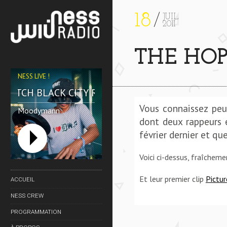
18
JUIL
2011
THE HOP 
NESS LIVE !
PITCH BLACK CITY REUNION **** PITCH BLACK CIT
Vous connaissez peu
Moodymann
dont deux rappeurs 
février dernier et q
Voici ci-dessus, fraîcheme
Et leur premier clip
Pictu
ACCUEIL
NESS CREW
PROGRAMMATION