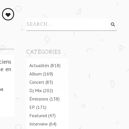
TCH BLACK CITY REUNION **** PITCH BLACK CITY R
CATÉGORIES
ciens
Actualités
(818)
me en
Album
(169)
Concert
(83)
et
.
Dj Mix
(202)
Émissions
(138)
EP.
(171)
Featured
(47)
Interview
(64)