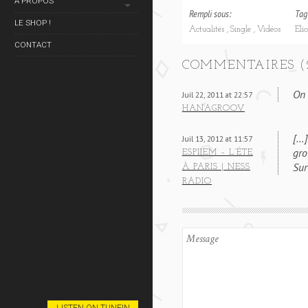
À PROPOS
Rempli sous:
Tag
LE SHOP !
Actualités
Single
Vidéos
Eli
CONTACT
COMMENTAIRES (
On 
Juil 22, 2011 at 22:57
HANAGROOV
[…]
Juil 13, 2012 at 11:57
gro
ESPIIEM – L’ÉTE
Sur
À PARIS | NESS
RADIO
LISTEN ON TUNEIN