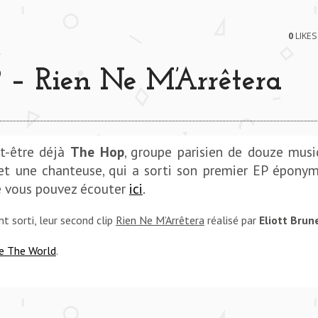
0
LIKES
– Rien Ne M’Arrêtera
Y REUNION **** PITCH BLACK CITY REUNION **** PI
t-être déjà
The Hop
, groupe parisien de douze musi
et une chanteuse, qui a sorti son premier EP épony
ue vous pouvez écouter
ici
.
nt sorti, leur second clip
Rien Ne M’Arrêtera
réalisé par
Eliott Brun
re The World
.