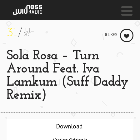
31
JUIL
NESS LIVE !
0
LIKES
2011
BLACK NARCISSUS **** BLACK NARCISSUS **** BLA
Sola Rosa – Turn
Jim Snidero
Around Feat. Iva
Lamkum (Suff Daddy
Remix)
Download