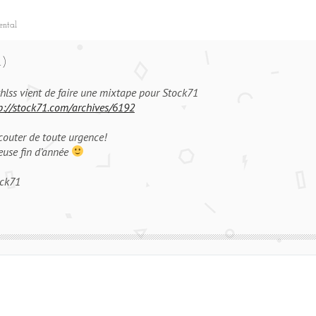
ental
)
hlss vient de faire une mixtape pour Stock71
p://stock71.com/archives/6192
couter de toute urgence!
euse fin d’année
ck71