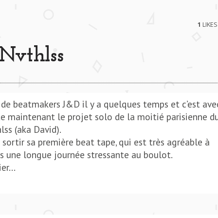
1
LIKES
 Nvthlss
(ESTA. REMIX) **** COME THROUGH (ESTA. REMIX) 
o de beatmakers J&D il y a quelques temps et c’est ave
te maintenant le projet solo de la moitié parisienne d
lss (aka David).
e sortir sa première beat tape, qui est très agréable à
ès une longue journée stressante au boulot.
ier…