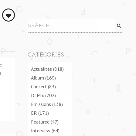
**** COME THROUGH (ESTA. REMIX) **** COME THRO
CATÉGORIES
c
Actualités
(818)
u
Album
(169)
Concert
(83)
Dj Mix
(202)
Émissions
(138)
EP.
(171)
Featured
(47)
Interview
(64)