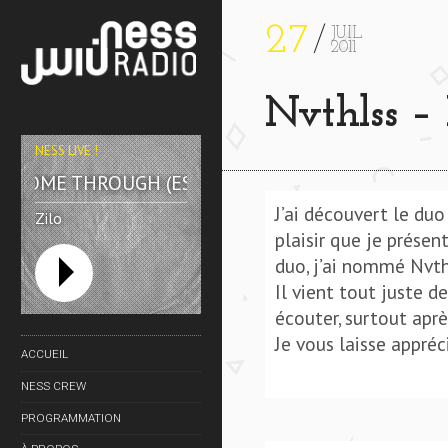
27
JUIL
2011
Nvthlss –
NESS LIVE !
COME THROUGH (ESTA. REMIX) **** COME THROUGH 
J’ai découvert le du
Zilo
plaisir que je présen
duo, j’ai nommé Nvth
Il vient tout juste d
écouter, surtout apr
Je vous laisse appréc
ACCUEIL
NESS CREW
PROGRAMMATION