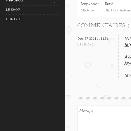
À PROPOS
Rempli sous:
Tagué:
LE SHOP !
MixTape
Hip Hop
Instrum
CONTACT
COMMENTAIRES (1
Nvt
Déc 27, 2011 at 11:36
htt
STOCK-71
A é
Joy
Sto