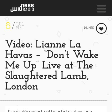
8
JUIL
NESS LIVE !
0
LIKES
2011
THE WAY WE WERE **** THE WAY WE WERE **** T
Video: Lianne La
Mosca
Havas – “Don’t Wake
Me Up” Live at The
Slaughtered Lamb,
London
J’avais découvert cette artistes dans une