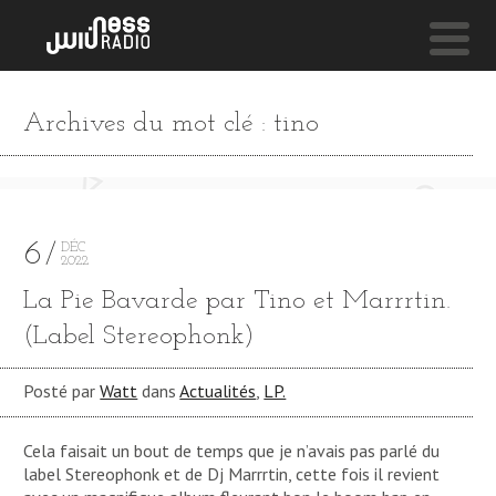
NESS LIVE !
Archives du mot clé : tino
A LITTLE BIT MORE (LUKE VIBERT MIX) **** A LITT
Jamie Lidell
6
DÉC
2022
La Pie Bavarde par Tino et Marrrtin.
(Label Stereophonk)
Posté par
Watt
dans
Actualités
,
LP.
Cela faisait un bout de temps que je n’avais pas parlé du
label Stereophonk et de Dj Marrrtin, cette fois il revient