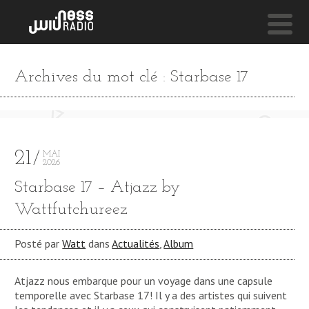
NESS LIVE !
Archives du mot clé : Starbase 17
YOU MAKE ME FEEL BRAND NEW **** YOU MAKE M
Melonyx
21
MAI
2026
Starbase 17 – Atjazz by
Wattfutchureez
Posté par
Watt
dans
Actualités
,
Album
Atjazz nous embarque pour un voyage dans une capsule
temporelle avec Starbase 17! Il y a des artistes qui suivent