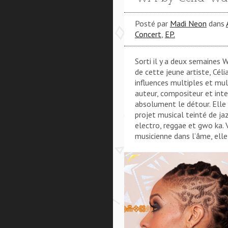
Posté par
Madi Neon
dans
Concert
,
EP.
Sorti il y a deux semaines 
de cette jeune artiste, Céli
influences multiples et mul
auteur, compositeur et int
absolument le détour. Elle
projet musical teinté de jaz
electro, reggae et gwo ka. 
musicienne dans l’âme, elle