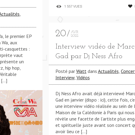
1 557 VUES
Actualités
,
20
AVR
Wa, le premier EP
2022
a Wa, aux
Interview vidéo de Marc
ti-casquettes :
erprète vaut
Gad par Dj Ness Afro
 présente un
z, hip hop,
Posté par
Watt
dans
Actualités
,
Concer
Véritable
Interview
,
Vidéos
 […]
Dj Ness Afro avait déjà interviewé Mar
Gad en janvier (dispo : ici), cette fois, c’
une interview vidéo réalisée au sein de 
Maison de la Calédonie à Paris qui nous
révèle une facette de l’artiste plus en
et spirituelle juste avant son concert q
avoir lieu ce […]