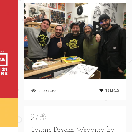
13
LIKES
2 059 VUES
2
DÉC
2013
Cosmic Dream Weaving by