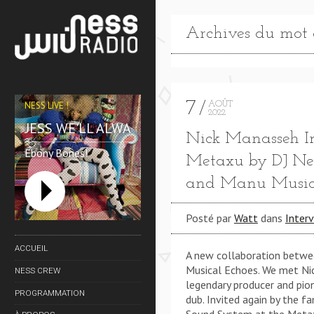
Archives du mot c
7
NESS LIVE !
AOÛT
2022
GUESS WE'LL ALWAYS HAVE NY **** GUESS WE'LL A
Nick Manasseh I
Ebony Bones!
Metaxu by DJ Ne
and Manu Music
Posté par
Watt
dans
Inter
ACCUEIL
A new collaboration betw
Musical Echoes. We met Ni
NESS CREW
legendary producer and pio
PROGRAMMATION
dub. Invited again by the 