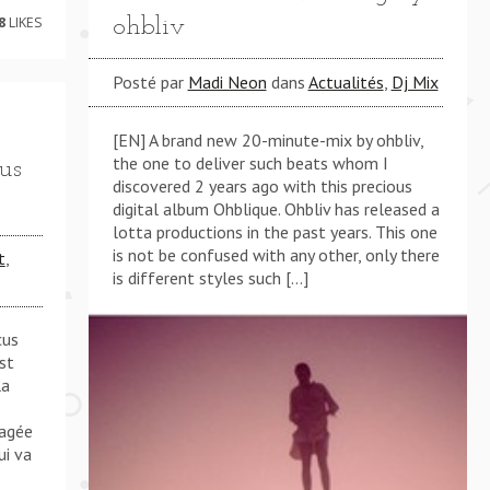
8
LIKES
ohbliv
Posté par
Madi Neon
dans
Actualités
,
Dj Mix
[EN] A brand new 20-minute-mix by ohbliv,
the one to deliver such beats whom I
us
discovered 2 years ago with this precious
digital album Ohblique. Ohbliv has released a
lotta productions in the past years. This one
is not be confused with any other, only there
t
,
is different styles such […]
cus
est
la
gagée
ui va