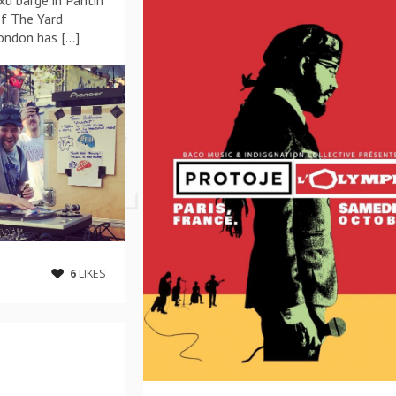
u barge in Pantin
of The Yard
ondon has […]
6
LIKES