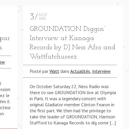
3
NOV
2022
GROUNDATION Diggin’
 par
Interview at Kanaga
a.
Records by DJ Ness Afro and
**** GUESS WE'LL ALWAYS HAVE NY **** GUESS WE'
Wattfutchureez
iew
Posté par
Watt
dans
Actualités
,
Interview
t
On October Saturday 22, Ness Radio was
ession
there to see GROUNDATION live at Olympia
ez le
in Paris. It was a legendary concert with
ées il
original Gladiator member Clinton Fearon in
ucteur
the first part. We then had the privilege to
on.
take the leader of GROUNDATION, Harrison
Stafford to Kanaga Records to dig some […]