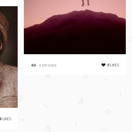
0
LIKES
3 370 VUES
8
LIKES