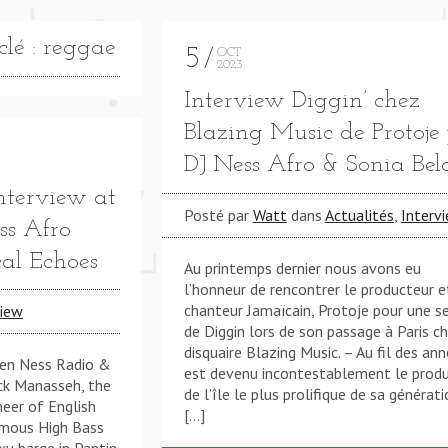
lé : reggae
5
OCT
2023
Interview Diggin’ chez
Blazing Music de Protoje
DJ Ness Afro & Sonia Bel
LWAYS HAVE NY **** GUESS WE'LL ALWAYS HAVE NY 
nterview at
Posté par
Watt
dans
Actualités
,
Interv
ss Afro
al Echoes
Au printemps dernier nous avons eu
l’honneur de rencontrer le producteur e
chanteur Jamaïcain, Protoje pour une s
view
de Diggin lors de son passage à Paris ch
disquaire Blazing Music. – Au fil des ann
een Ness Radio &
est devenu incontestablement le prod
ck Manasseh, the
de l’île le plus prolifique de sa générati
neer of English
[…]
famous High Bass