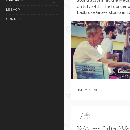
Sound System at the Metax
À PROPOS
on July 24th. The founder 
LE SHOP !
Ladbroke Grove studio in L
CONTACT
2 775 VUES
1
DÉC
2013
WA by Celia Wa