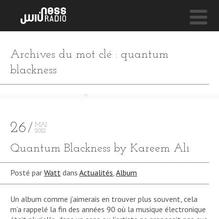
NESS LIVE !
Archives du mot clé : quantum
SUN KISSED
blackness
Bryony Jarman-Pinto
26
MAI
2021
Quantum Blackness by Kareem Ali
Posté par
Watt
dans
Actualités
,
Album
Un album comme j’aimerais en trouver plus souvent, cela
m’a rappelé la fin des années 90 où la musique électronique