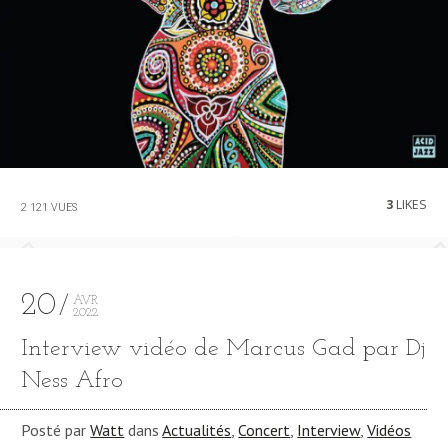
3
LIKES
2 121 VUES
20
AVR
2022
Interview vidéo de Marcus Gad par Dj
Ness Afro
Posté par
Watt
dans
Actualités
,
Concert
,
Interview
,
Vidéos