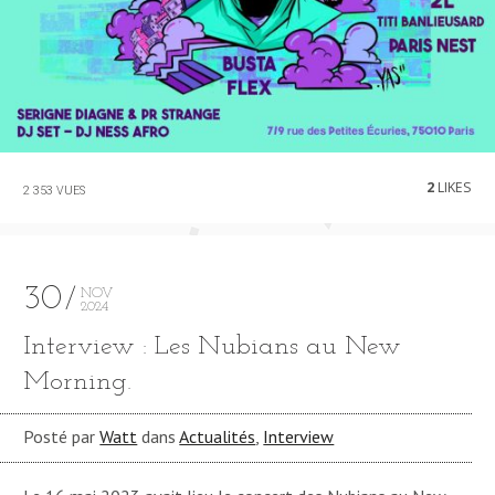
2
LIKES
2 353 VUES
30
NOV
2024
Interview : Les Nubians au New
Morning.
Posté par
Watt
dans
Actualités
,
Interview