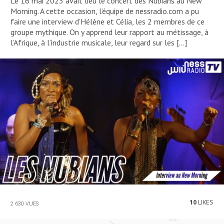
Le 16 mai 2023 avait lieu le concert des Nubians au New
Morning. A cette occasion, l’équipe de nessradio.com a pu
faire une interview d’Hélène et Célia, les 2 membres de ce
groupe mythique. On y apprend leur rapport au métissage, à
l’Afrique, à l’industrie musicale, leur regard sur les […]
10
LIKES
2 630 VUES