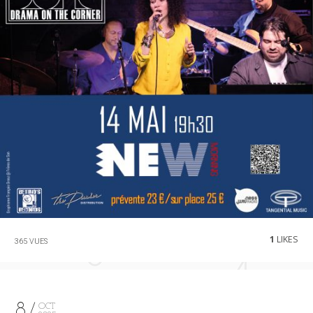
1
LIKES
365 VUES
8
OCT