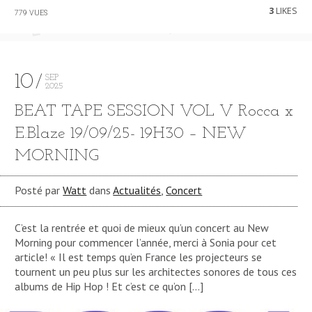
3
LIKES
779 VUES
10
SEP
2025
BEAT TAPE SESSION VOL V Rocca x
E.Blaze 19/09/25- 19H30 – NEW
MORNING
Posté par
Watt
dans
Actualités
,
Concert
C’est la rentrée et quoi de mieux qu’un concert au New
Morning pour commencer l’année, merci à Sonia pour cet
article! « Il est temps qu’en France les projecteurs se
tournent un peu plus sur les architectes sonores de tous ces
albums de Hip Hop ! Et c’est ce qu’on […]