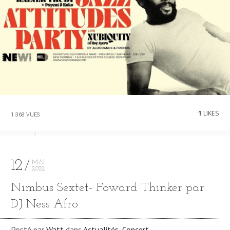
1
LIKES
1 368 VUES
12
MAI
2022
Nimbus Sextet- Foward Thinker par
DJ Ness Afro
Posté par
Watt
dans
Actualités
,
Concert