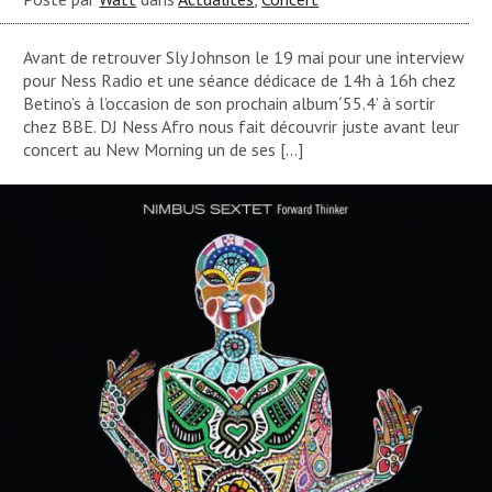
Avant de retrouver Sly Johnson le 19 mai pour une interview
pour Ness Radio et une séance dédicace de 14h à 16h chez
Betino’s à l’occasion de son prochain album´55.4’ à sortir
chez BBE. DJ Ness Afro nous fait découvrir juste avant leur
concert au New Morning un de ses […]