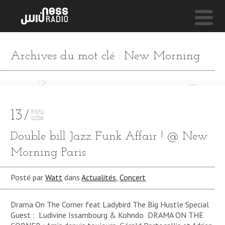
NESS LIVE !
Archives du mot clé : New Morning
BIRDS ON THE FIRE ESCAPE (SUFF DADDY REMIX) **
Kuoko & Suff Daddy
13
MAI
2026
Double bill Jazz Funk Affair ! @ New
Morning Paris
Posté par
Watt
dans
Actualités
,
Concert
Drama On The Corner feat Ladybird The Big Hustle Special
Guest : Ludivine Issambourg & Kohndo DRAMA ON THE