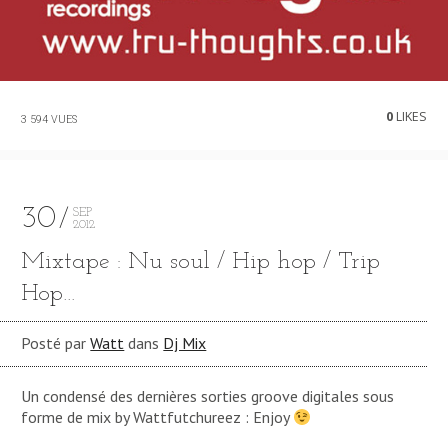
0
LIKES
3 594 VUES
30
SEP
2012
Mixtape : Nu soul / Hip hop / Trip
Hop…
Posté par
Watt
dans
Dj Mix
Un condensé des dernières sorties groove digitales sous
forme de mix by Wattfutchureez : Enjoy