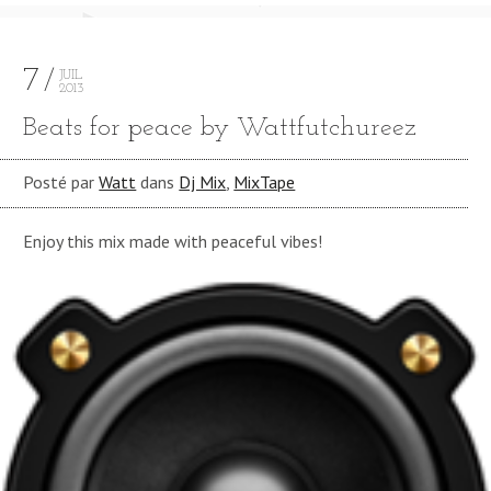
7
JUIL
2013
Beats for peace by Wattfutchureez
Posté par
Watt
dans
Dj Mix
,
MixTape
Enjoy this mix made with peaceful vibes!