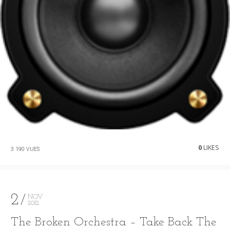
0
LIKES
3 190 VUES
2
NOV
2012
The Broken Orchestra – Take Back The