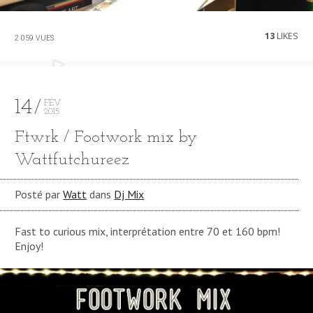
13
LIKES
2 059 VUES
14
FÉV
2015
Ftwrk / Footwork mix by
Wattfutchureez
Posté par
Watt
dans
Dj Mix
Fast to curious mix, interprétation entre 70 et 160 bpm!
Enjoy!