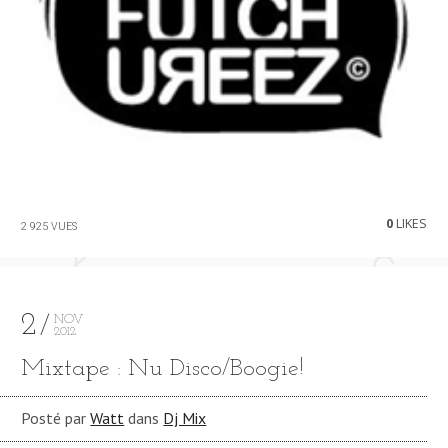
0
LIKES
2 925 VUES
2
NOV
2012
Mixtape : Nu Disco/Boogie!
Posté par
Watt
dans
Dj Mix