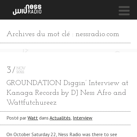
NESS LIVE !
Archives du mot clé : nessradio.com
MESSAGE (FEAT. KABZA DE SMALL) **** MESSAGE (FE
Mdu Aka Trp
3
NOV
2022
GROUNDATION Diggin’ Interview at
Kanaga Records by DJ Ness Afro and
Wattfutchureez
Posté par
Watt
dans
Actualités
,
Interview
On October Saturday 22, Ness Radio was there to see