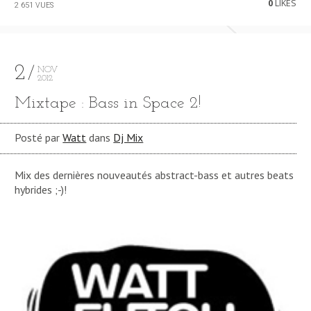
0
LIKES
2 651 VUES
2
NOV
2012
Mixtape : Bass in Space 2!
Posté par
Watt
dans
Dj Mix
Mix des dernières nouveautés abstract-bass et autres beats
hybrides ;-)!