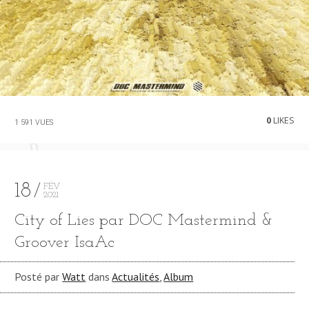
0
LIKES
1 591 VUES
18
FÉV
2021
City of Lies par DOC Mastermind &
Groover IsaAc
Posté par
Watt
dans
Actualités
,
Album