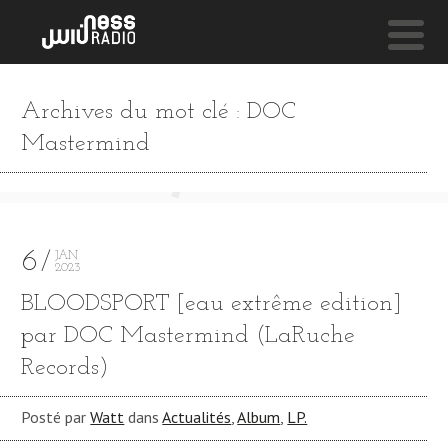
NESS LIVE !
Archives du mot clé : DOC
SUPERWOMAN (FEAT. TERRY D) **** SUPERWOMAN (
Mastermind
4 Hero
6
JAN
2023
BLOODSPORT [eau extr​ê​me edition]
par DOC Mastermind (LaRuche
Records)
Posté par
Watt
dans
Actualités
,
Album
,
LP.