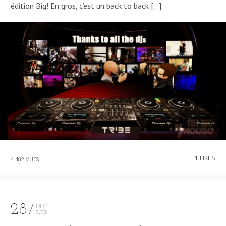
édition Big! En gros, c’est un back to back […]
1
LIKES
4 482 VUES
28
DÉC
2019