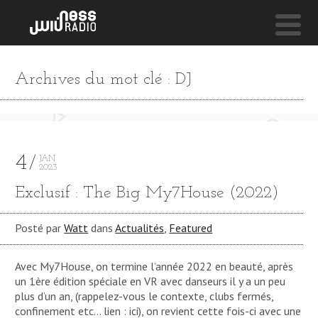
NESS LIVE !
Archives du mot clé : DJ
SANTIAGO SANDS (STUDIO MIX) FEAT. RACHEL MYE
Deyampert
4
JAN
2023
Exclusif : The Big My7House (2022)
Posté par
Watt
dans
Actualités
,
Featured
Avec My7House, on termine l’année 2022 en beauté, après
un 1ère édition spéciale en VR avec danseurs il y a un peu
plus d’un an, (rappelez-vous le contexte, clubs fermés,
confinement etc… lien : ici), on revient cette fois-ci avec une