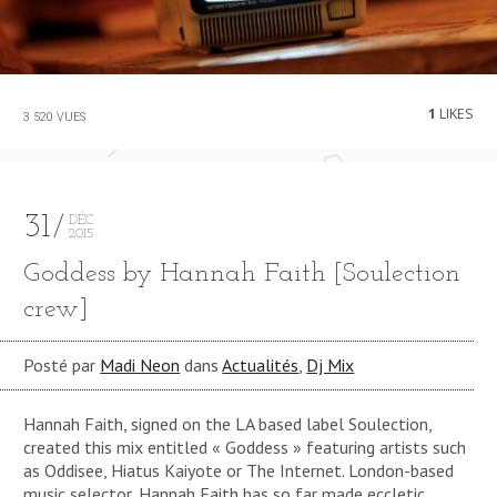
1
LIKES
3 520 VUES
31
DÉC
2015
Goddess by Hannah Faith [Soulection
crew]
Posté par
Madi Neon
dans
Actualités
,
Dj Mix
Hannah Faith, signed on the LA based label Soulection,
created this mix entitled « Goddess » featuring artists such
as Oddisee, Hiatus Kaiyote or The Internet. London-based
music selector, Hannah Faith has so far made eccletic