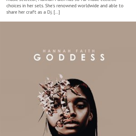
choices in her sets. She’s renowned worldwide and able to
share her craft as a Dj. […]