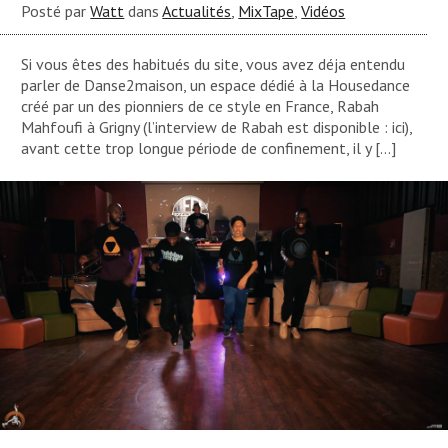
Posté par
Watt
dans
Actualités
,
MixTape
,
Vidéos
Si vous êtes des habitués du site, vous avez déja entendu
parler de Danse2maison, un espace dédié à la Housedance
créé par un des pionniers de ce style en France, Rabah
Mahfoufi à Grigny (l’interview de Rabah est disponible : ici),
avant cette trop longue période de confinement, il y […]