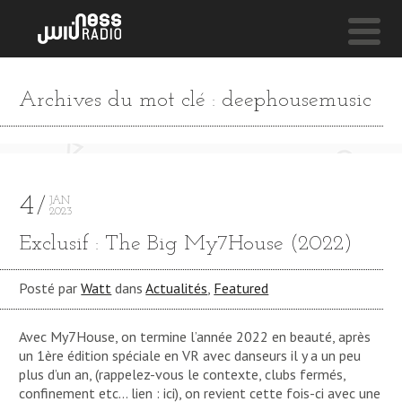
NESS LIVE !
Archives du mot clé : deephousemusic
JAZZ & SHIT
Nikitch & Kuna Maze
4
JAN
2023
Exclusif : The Big My7House (2022)
Posté par
Watt
dans
Actualités
,
Featured
Avec My7House, on termine l’année 2022 en beauté, après
un 1ère édition spéciale en VR avec danseurs il y a un peu
plus d’un an, (rappelez-vous le contexte, clubs fermés,
confinement etc… lien : ici), on revient cette fois-ci avec une