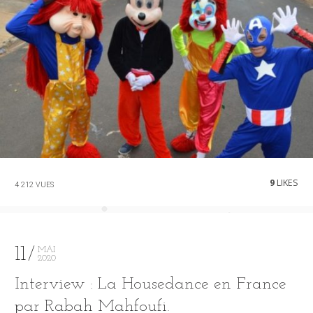
9
LIKES
4 212 VUES
11
MAI
2020
Interview : La Housedance en France
par Rabah Mahfoufi.