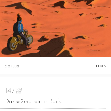
1
LIKES
2 631 VUES
14
MAI
2021
Danse2maison is Back!