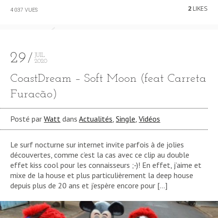
2
LIKES
4 037 VUES
29
JUIL
2020
CoastDream – Soft Moon (feat Carreta
Furacão)
Posté par
Watt
dans
Actualités
,
Single
,
Vidéos
Le surf nocturne sur internet invite parfois à de jolies
découvertes, comme c’est la cas avec ce clip au double
effet kiss cool pour les connaisseurs ;-)! En effet, j’aime et
mixe de la house et plus particulièrement la deep house
depuis plus de 20 ans et j’espère encore pour […]