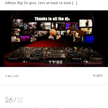
édition Big! En gros, c’est un back to back […]
1
LIKES
4 482 VUES
26
MAI
2021