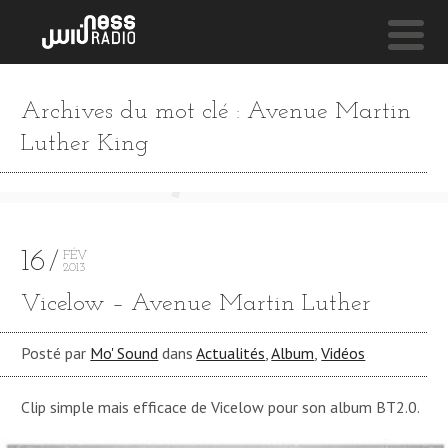
NESS LIVE !
Archives du mot clé : Avenue Martin
WHAT'S YOUR VERSION **** WHAT'S YOUR VERSION
Luther King
Groove Armada
16
FÉV
2013
Vicelow – Avenue Martin Luther
Posté par
Mo' Sound
dans
Actualités
,
Album
,
Vidéos
Clip simple mais efficace de Vicelow pour son album BT2.0.