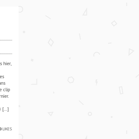
**** ABOVE US (FT. SANGO & ISLES) **** ABOVE US (
s hier,
les
ans
 clip
nier.
é […]
0
LIKES