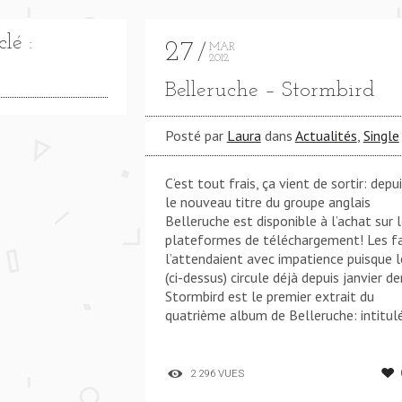
lé :
27
MAR
2012
Belleruche – Stormbird
Posté par
Laura
dans
Actualités
,
Single
 SANGO & ISLES) **** ABOVE US (FT. SANGO & ISLES) 
C’est tout frais, ça vient de sortir: depui
le nouveau titre du groupe anglais
Belleruche est disponible à l’achat sur 
plateformes de téléchargement! Les f
l’attendaient avec impatience puisque le
(ci-dessus) circule déjà depuis janvier der
Stormbird est le premier extrait du
quatrième album de Belleruche: intitul
2 296 VUES