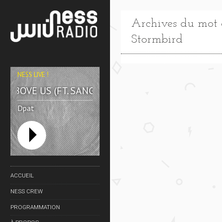
Archives du mot c
Stormbird
NESS LIVE !
ABOVE US (FT. SANGO & ISLES) **** ABOVE US (FT.
Dpat
ACCUEIL
NESS CREW
PROGRAMMATION