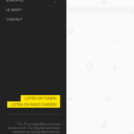
À PROPOS
LE SHOP !
CONTACT
LISTEN ON TUNEIN
LISTEN ON RADIO GARDEN
" No AI, no algorithms, just pure
human touch. Our playlists and music
selections are handpicked and ear-