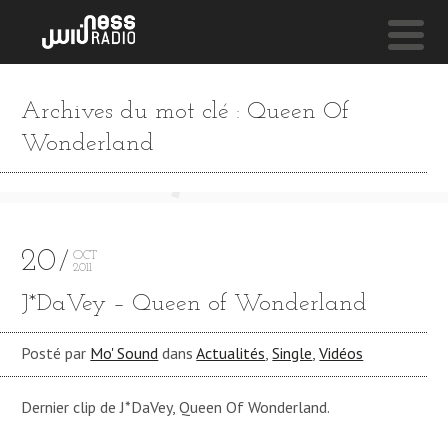
NESS LIVE !
Archives du mot clé : Queen Of
UMI
Wonderland
Populous
20
OCT
2011
J*DaVey – Queen of Wonderland
Posté par
Mo' Sound
dans
Actualités
,
Single
,
Vidéos
Dernier clip de J*DaVey, Queen Of Wonderland.