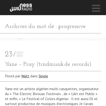
NESS LIVE !
Archives du mot clé : progressive
FWM
Tone Stith
23
NOV
2020
Yane – Pray (trndmusik.de records)
Posté par
Watt
dans
Single
Yane est un artiste algérien multi-casquettes, organisateur
du « The Electric Bivouac Festival« , de « L’Art est Public »
et enfin, « Le Festival of Colors Algeria« . Il est aussi DJ et
surtout producteur de musiques électroniques. Je l’avais