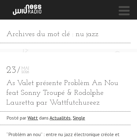
NESS LIVE !
Archives du mot clé : nu jazz
AH YEAH (FEAT. MUSIQ SOULCHILD AND CHRISETTE
Robert Glasper
Experiment
23
MAI
2026
As Valet présente Problèm An Nou
feat Sonny Troupé & Rodolphe
Lauretta par Wattfutchureez
Posté par
Watt
dans
Actualités
,
Single
“Problèm an nou” : entre nu jazz électronique créole et