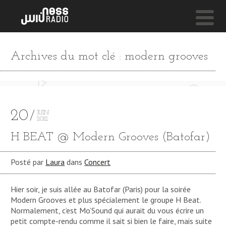
NESS LIVE !
Archives du mot clé : modern grooves
WIND BLOWS (SAMBA/SOUL REMIX) **** WIND BL
Ivy Chanel
20
JUIN
2012
H BEAT @ Modern Grooves (Batofar)
Posté par
Laura
dans
Concert
Hier soir, je suis allée au Batofar (Paris) pour la soirée
Modern Grooves et plus spécialement le groupe H Beat.
Normalement, c’est Mo’Sound qui aurait du vous écrire un
petit compte-rendu comme il sait si bien le faire, mais suite