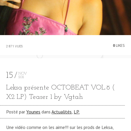
0
LIKES
2 871 VUES
15
NOV
2011
Leksa présente OCTOBEAT VOL.8 (
X2 LP) Teaser 1 by Vgtah
Posté par
Younes
dans
Actualités
,
LP.
Une vidéo comme on les aime!!! sur les prods de Leksa,