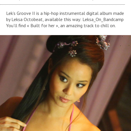
Lek’s Groove II is a hip-hop instrumental digital album made
by Leksa Octobeat, available this way: Leksa_On_Bandcamp
You’ll find « Built for her », an amazing track to chill on.