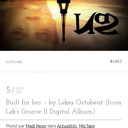
0
LIKES
3 273 VUES
5
NOV
2012
Built for her – by Leksa Octobeat (from
Lek’s Groove II Digital Album)
Posté par
Madi Neon
dans
Actualités
,
MixTape