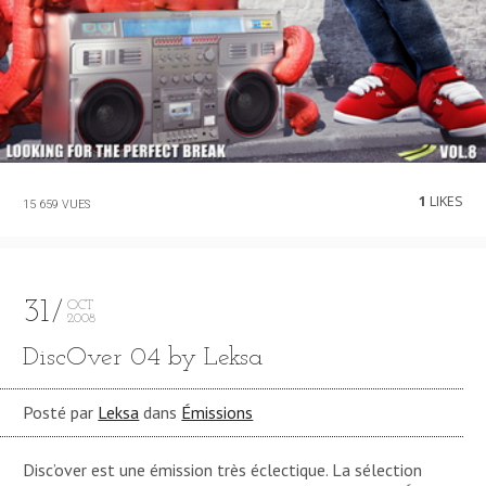
1
LIKES
15 659 VUES
31
OCT
2008
DiscOver 04 by Leksa
Posté par
Leksa
dans
Émissions
Disc’over est une émission très éclectique. La sélection