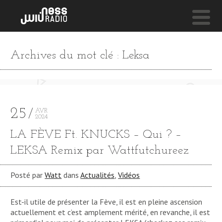
NESS LIVE !
Archives du mot clé : Leksa
RUN RUN RUN
Phoenix
25
AVR
2024
LA FÈVE Ft. KNUCKS – Qui ? –
LEKSA Remix par Wattfutchureez
Posté par
Watt
dans
Actualités
,
Vidéos
Est-il utile de présenter la Fève, il est en pleine ascension
actuellement et c’est amplement mérité, en revanche, il est