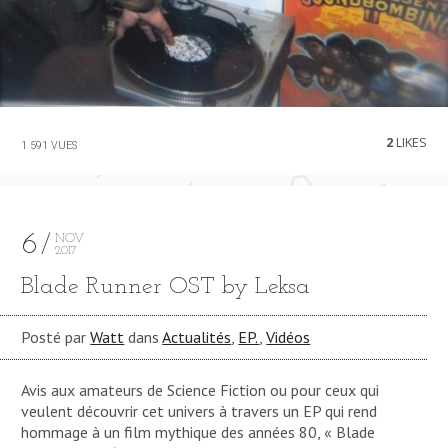
2
LIKES
1 591 VUES
6
NOV
2017
Blade Runner OST by Leksa
Posté par
Watt
dans
Actualités
,
EP.
,
Vidéos
Avis aux amateurs de Science Fiction ou pour ceux qui
veulent découvrir cet univers à travers un EP qui rend
hommage à un film mythique des années 80, « Blade