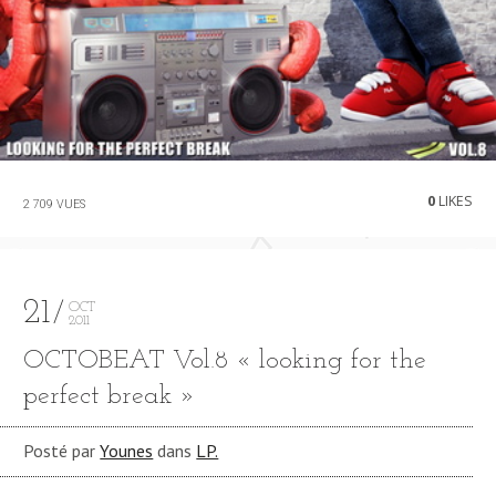
0
LIKES
2 709 VUES
21
OCT
2011
OCTOBEAT Vol​.​8 « looking for the
perfect break »
Posté par
Younes
dans
LP.