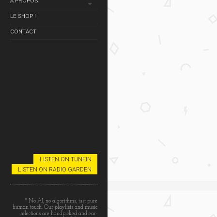
À PROPOS
LE SHOP !
CONTACT
LISTEN ON TUNEIN
LISTEN ON RADIO GARDEN
" No AI, no algorithms, just pure
human touch. Our playlists and music
selections are handpicked and ear-