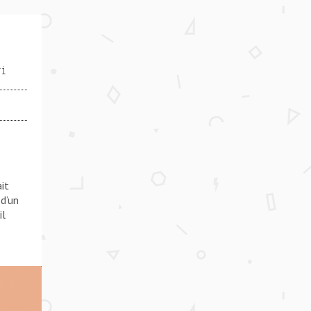
i
it
 d’un
il