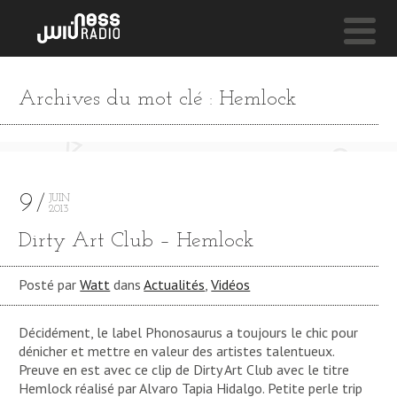
NESS LIVE !
Archives du mot clé : Hemlock
ABOUT LOVE #4 (DILLA TRIBUTE) **** ABOUT LOVE 
J.Lamotta
9
JUIN
2013
Dirty Art Club – Hemlock
Posté par
Watt
dans
Actualités
,
Vidéos
Décidément, le label Phonosaurus a toujours le chic pour
dénicher et mettre en valeur des artistes talentueux.
Preuve en est avec ce clip de Dirty Art Club avec le titre
Hemlock réalisé par Alvaro Tapia Hidalgo. Petite perle trip