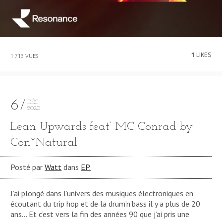
1
LIKES
1 713 VUES
6
DÉC
2020
Lean Upwards feat’ MC Conrad by
Con*Natural
Posté par
Watt
dans
EP.
J’ai plongé dans l’univers des musiques électroniques en
écoutant du trip hop et de la drum’n’bass il y a plus de 20
ans… Et c’est vers la fin des années 90 que j’ai pris une