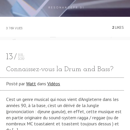
2
LIKES
3 769 VUES
13
JUIL
2019
Connaissez-vous la Drum and Bass?
Posté par
Watt
dans
Vidéos
C’est un genre musical qui nous vient d’Angleterre dans les
années 90, à la base, c’est un dérivé de la Jungle
(prononciation : djeune gueule), en effet, cette musique est
en partie originaire du sound-system ragga / reggae (ou de
nombreux MC toastaient et toastent toujours dessus ) et
du […]