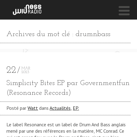
NESS LIVE !
Archives du mot clé : drumnbass
FUSE
Ye Mighty
22
MAR
2023
Simplicity Bites EP par Governmentfun
(Resonance Records)
Posté par
Watt
dans
Actualités
,
EP.
Le label Resonance est un label de Drum And Bass anglais
mené par une des références en la matière, MC Conrad. Ce