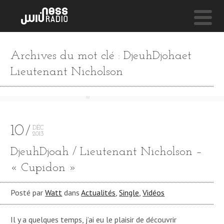
NESS LIVE !
Archives du mot clé : DjeuhDjohaet
ODOGWU
Lieutenant Nicholson
Burna Boy
10
DÉC
2013
DjeuhDjoah / Lieutenant Nicholson –
« Cupidon »
Posté par
Watt
dans
Actualités
,
Single
,
Vidéos
Il y a quelques temps, j’ai eu le plaisir de découvrir