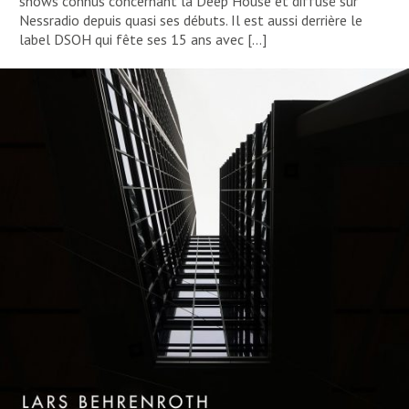
shows connus concernant la Deep House et diffusé sur
Nessradio depuis quasi ses débuts. Il est aussi derrière le
label DSOH qui fête ses 15 ans avec […]