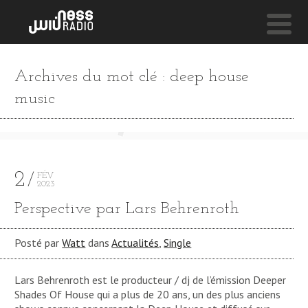
NESS LIVE !
Archives du mot clé : deep house
CHERRY BLOSSOM **** CHERRY BLOSSOM **** CH
music
Zilo & Austin Marc
2
FÉV
2023
Perspective par Lars Behrenroth
Posté par
Watt
dans
Actualités
,
Single
Lars Behrenroth est le producteur / dj de l’émission Deeper
Shades Of House qui a plus de 20 ans, un des plus anciens