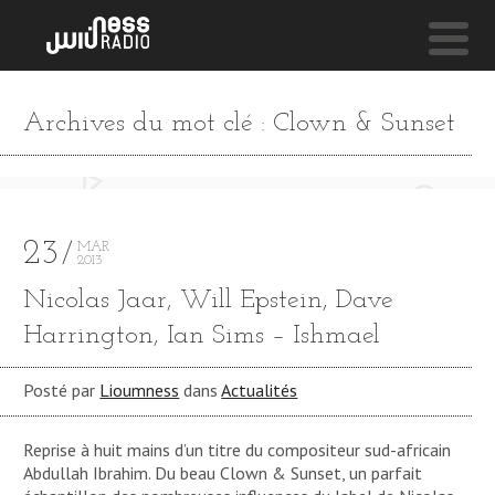
NESS LIVE !
Archives du mot clé : Clown & Sunset
(SWANK)
Dwele
23
MAR
2013
Nicolas Jaar, Will Epstein, Dave
Harrington, Ian Sims – Ishmael
Posté par
Lioumness
dans
Actualités
Reprise à huit mains d’un titre du compositeur sud-africain
Abdullah Ibrahim. Du beau Clown & Sunset, un parfait