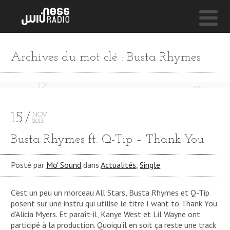
NESS LIVE !
Archives du mot clé : Busta Rhymes
GET UP
Eneeks
15
NOV
2013
Busta Rhymes ft. Q-Tip – Thank You
Posté par
Mo' Sound
dans
Actualités
,
Single
C’est un peu un morceau All Stars, Busta Rhymes et Q-Tip
posent sur une instru qui utilise le titre I want to Thank You
d’Alicia Myers. Et paraît-il, Kanye West et Lil Wayne ont
participé à la production. Quoiqu’il en soit ça reste une track