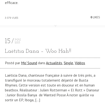
efficace.
0
LIKES
3 379 VUES
15
MAI
2013
Laëtitia Dana – Woo Hah!!
Posté par
Mo' Sound
dans
Actualités
,
Single
,
Vidéos
Laëticia Dana, chanteuse française à suivre de très près, a
transfiguré le morceau totalement déjanté de Busta
Rhymes. Cette version est toute en douceur et en human
beatbox. Réalisateur : Julien Rotterman « El Rott » Danseur
: Junior Bosila Banya de Wanted Posse À noter qu’elle va
sortir un EP, Iboga, […]