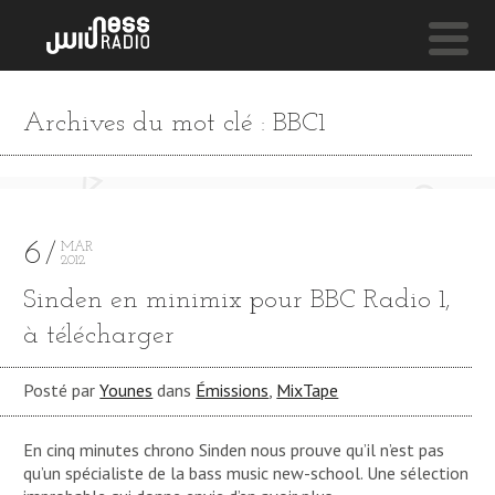
NESS LIVE !
Archives du mot clé : BBC1
OSIRIS
Roska & Jus Now
6
MAR
2012
Sinden en minimix pour BBC Radio 1,
à télécharger
Posté par
Younes
dans
Émissions
,
MixTape
En cinq minutes chrono Sinden nous prouve qu’il n’est pas
qu’un spécialiste de la bass music new-school. Une sélection