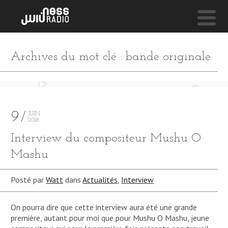
NESS LIVE !
Archives du mot clé : bande originale
CLEAR AIR
Sevdaliza
9
JUIN
2018
Interview du compositeur Mushu O
Mashu
Posté par
Watt
dans
Actualités
,
Interview
On pourra dire que cette interview aura été une grande
première, autant pour moi que pour Mushu O Mashu, jeune