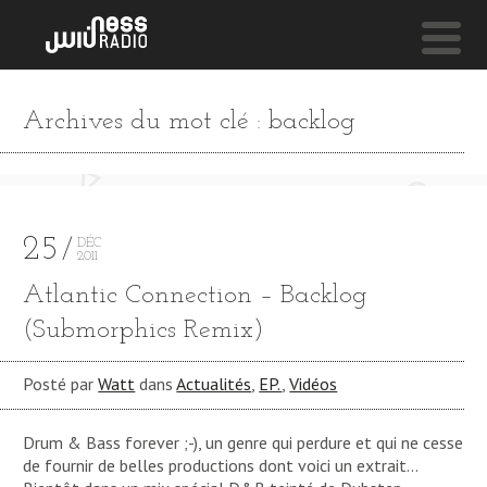
NESS LIVE !
Archives du mot clé : backlog
SATURDAY LOVE (JAËL REMIX) **** SATURDAY LOVE 
Jael-Jarreau Vandal
25
DÉC
2011
Atlantic Connection – Backlog
(Submorphics Remix)
Posté par
Watt
dans
Actualités
,
EP.
,
Vidéos
Drum & Bass forever ;-), un genre qui perdure et qui ne cesse
de fournir de belles productions dont voici un extrait…