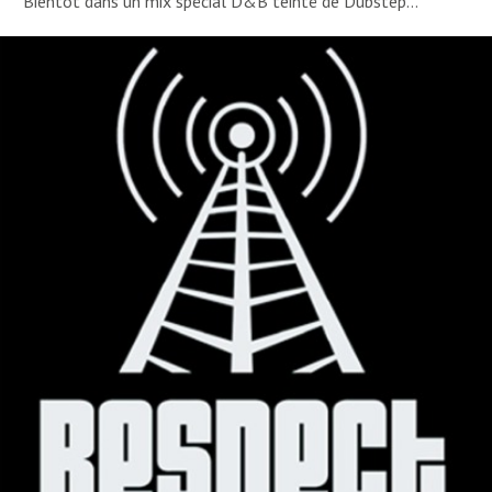
Bientôt dans un mix spécial D&B teinté de Dubstep…