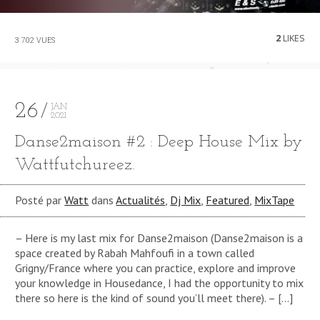
2
LIKES
3 702 VUES
26
JAN
2021
Danse2maison #2 : Deep House Mix by
Wattfutchureez.
Posté par
Watt
dans
Actualités
,
Dj Mix
,
Featured
,
MixTape
– Here is my last mix for Danse2maison (Danse2maison is a
space created by Rabah Mahfoufi in a town called
Grigny/France where you can practice, explore and improve
your knowledge in Housedance, I had the opportunity to mix
there so here is the kind of sound you’ll meet there). – […]