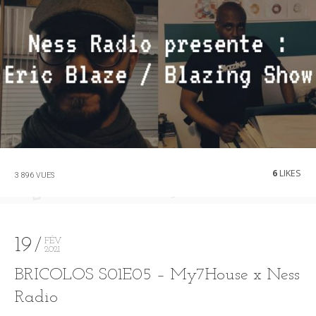
6
LIKES
3 896 VUES
19
FÉV
2021
BRICOLOS S01E05 – My7House x Ness
Radio