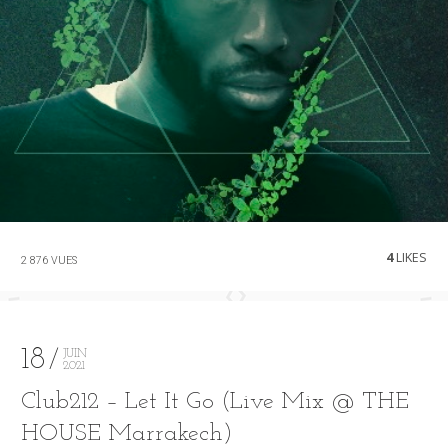
4
LIKES
2 876 VUES
18
JUIN
2021
Club212 – Let It Go (Live Mix @ THE
HOUSE Marrakech)