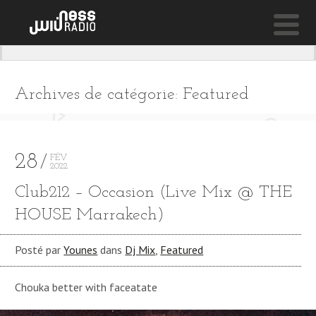
NESS LIVE !
DERNIER AMOUR (RIPPERTON REMIX) **** DERNIER 
Archives de catégorie: Featured
Van Hai
28
FÉV
2022
Club212 – Occasion (Live Mix @ THE
HOUSE Marrakech)
Posté par
Younes
dans
Dj Mix
,
Featured
Chouka better with faceatate