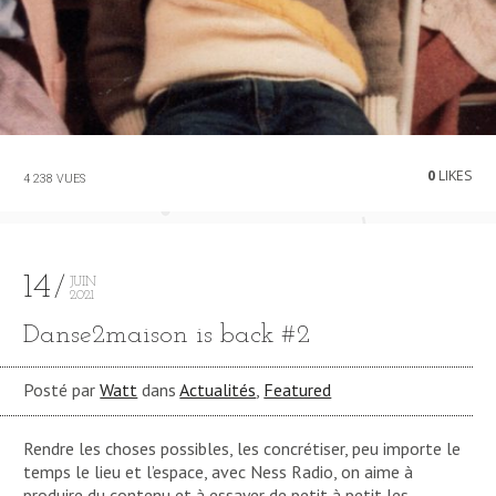
0
LIKES
4 238 VUES
14
JUIN
2021
Danse2maison is back #2
Posté par
Watt
dans
Actualités
,
Featured
Rendre les choses possibles, les concrétiser, peu importe le
temps le lieu et l’espace, avec Ness Radio, on aime à
produire du contenu et à essayer de petit à petit les