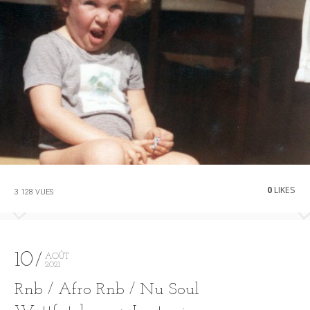
0
LIKES
3 128 VUES
10
AOÛT
2021
Rnb / Afro Rnb / Nu Soul