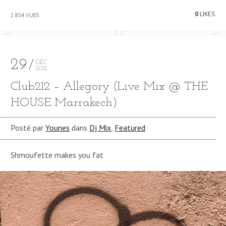
0
LIKES
2 854 VUES
29
DÉC
2021
Club212 – Allegory (Live Mix @ THE
HOUSE Marrakech)
Posté par
Younes
dans
Dj Mix
,
Featured
Shmoufette makes you fat