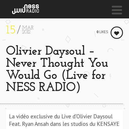
15
MAR
NESS LIVE !
0
LIKES
2012
UNDERWATERFALL (CRAYON REMIX) **** UNDERWAT
Olivier Daysoul –
Bearcubs
Never Thought You
Would Go (Live for
NESS RADIO)
La vidéo exclusive du Live d’Olivier Daysoul
Feat. Ryan Ansah dans les studios du KENSAYE