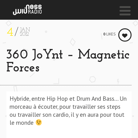
4
JAN
NESS LIVE !
0
LIKES
2012
LADY LIKE FEAT. LEE GOMEZ **** LADY LIKE FEAT.
360 JoYnt – Magnetic
Lyricl
Forces
Hybride, entre Hip Hop et Drum And Bass… Un
morceau à écouter, pour travailler ses steps
ou travailler son cardio, il y en aura pour tout
le monde